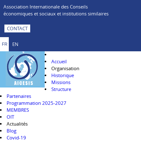
Association Internationale des Conseils
économiques et sociaux et institutions similaires
CONTACT
EN
FR
Accueil
Organisation
Historique
Missions
Structure
Partenaires
Programmation 2025-2027
MEMBRES
OIT
Actualités
Blog
Covid-19