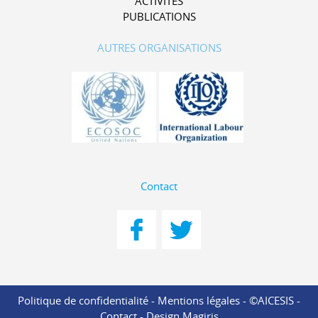
ACTIVITÉS
PUBLICATIONS
AUTRES ORGANISATIONS
Contact
Politique de confidentialité
-
Mentions légales
- ©AICESIS -
Contact
-
Design Magiris