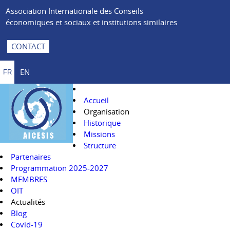
Association Internationale des Conseils
économiques et sociaux et institutions similaires
CONTACT
EN
FR
Accueil
Organisation
Historique
Missions
Structure
Partenaires
Programmation 2025-2027
MEMBRES
OIT
Actualités
Blog
Covid-19