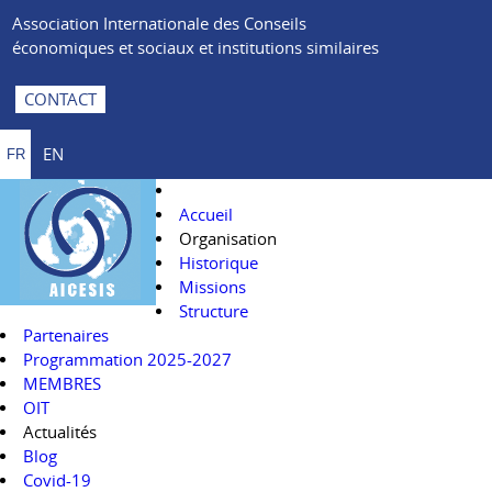
Association Internationale des Conseils
économiques et sociaux et institutions similaires
CONTACT
EN
FR
Accueil
Organisation
Historique
Missions
Structure
Partenaires
Programmation 2025-2027
MEMBRES
OIT
Actualités
Blog
Covid-19