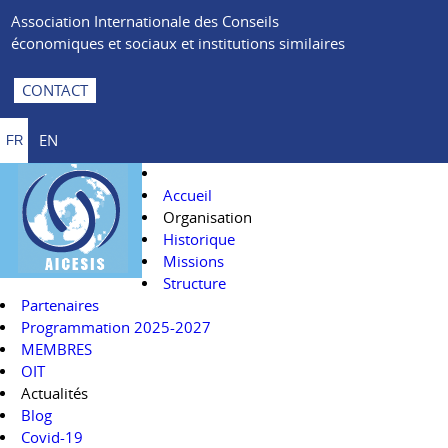
Association Internationale des Conseils
économiques et sociaux et institutions similaires
CONTACT
EN
FR
Accueil
Organisation
Historique
Missions
Structure
Partenaires
Programmation 2025-2027
MEMBRES
OIT
Actualités
Blog
Covid-19