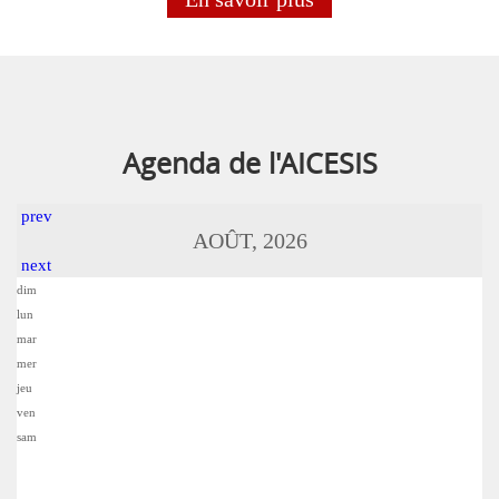
Agenda de l'AICESIS
prev
AOÛT, 2026
next
dim
lun
mar
mer
jeu
ven
sam