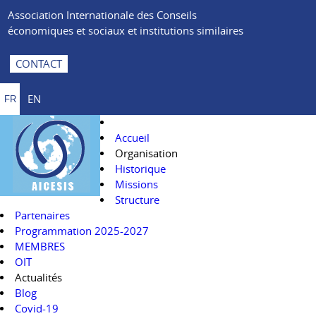
Association Internationale des Conseils
économiques et sociaux et institutions similaires
CONTACT
EN
FR
Accueil
Organisation
Historique
Missions
Structure
Partenaires
Programmation 2025-2027
MEMBRES
OIT
Actualités
Blog
Covid-19