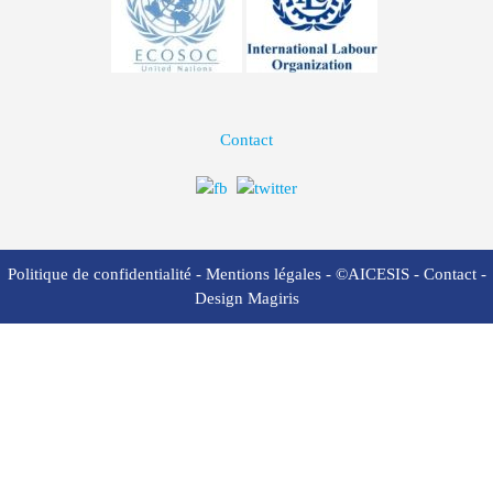
Contact
Politique de confidentialité
-
Mentions légales
- ©AICESIS -
Contact
-
Design Magiris