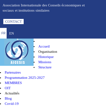
Association Internationale des Conseils économiques et
sociaux et institutions similaires
CONTACT
EN
FR
Accueil
Organisation
Historique
Missions
Structure
Partenaires
Programmation 2025-2027
MEMBRES
OIT
Actualités
Blog
Covid-19