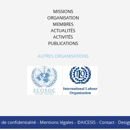
MISSIONS
ORGANISATION
MEMBRES
ACTUALITÉS
ACTIVITÉS
PUBLICATIONS
AUTRES ORGANISATIONS
 de confidentialité
-
Mentions légales
- ©AICESIS -
Contact
-
Desig