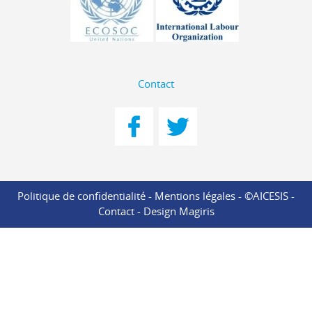
Contact
Politique de confidentialité
-
Mentions légales
- ©AICESIS -
Contact
-
Design Magiris