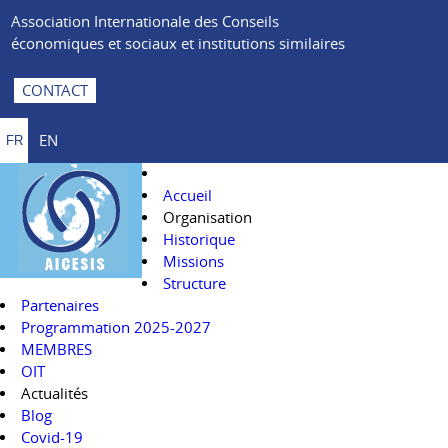
Association Internationale des Conseils
économiques et sociaux et institutions similaires
CONTACT
EN
FR
Accueil
Organisation
Historique
Missions
Structure
Partenaires
Programmation 2025-2027
MEMBRES
OIT
Actualités
Blog
Covid-19