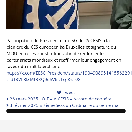
Participation du President et du SG de l'AICESIS a la
pleniere du CES europeen àa Bruxelles et signature du
MOU entre les 2 institutions afin de renforcer les
partenariats mondiaux et reaffirmer leur engagement en
faveur du multilatéralisme.
https://x.com/EESC_President/status/190490895141556229
t=dT8VLRI3MfB8Q9uSV6DLcg&s=08
Tweet
pinterest
26 mars 2025 : OIT – AICESIS – Accord de coopérat...
3 février 2025 « 7ème Session Ordinaire du 6ème ma...