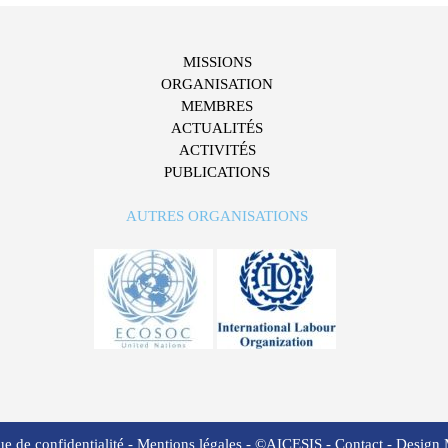
MISSIONS
ORGANISATION
MEMBRES
ACTUALITÉS
ACTIVITÉS
PUBLICATIONS
AUTRES ORGANISATIONS
ue de confidentialité
-
Mentions légales
- ©AICESIS -
Contact
-
Design 