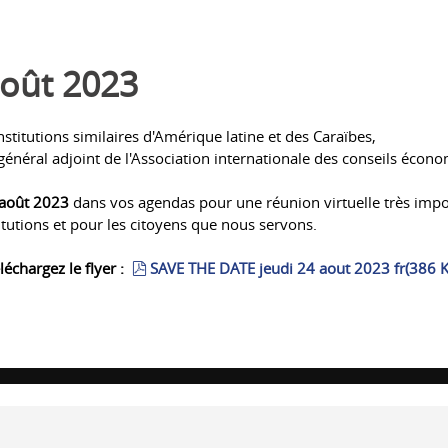
août 2023
titutions similaires d'Amérique latine et des Caraïbes,
re général adjoint de l'Association internationale des conseils écono
 août 2023
dans vos agendas pour une réunion virtuelle très impo
tutions et pour les citoyens que nous servons.
pdf
léchargez le flyer :
SAVE THE DATE jeudi 24 aout 2023 fr
(
386 