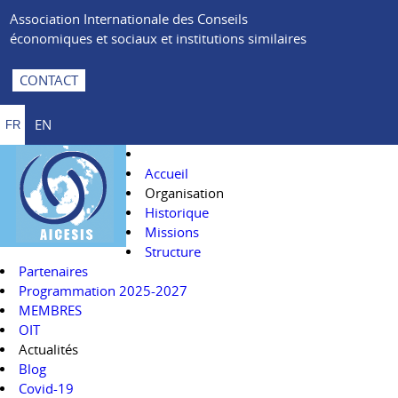
Association Internationale des Conseils
économiques et sociaux et institutions similaires
CONTACT
EN
FR
Accueil
Organisation
Historique
Missions
Structure
Partenaires
Programmation 2025-2027
MEMBRES
OIT
Actualités
Blog
Covid-19