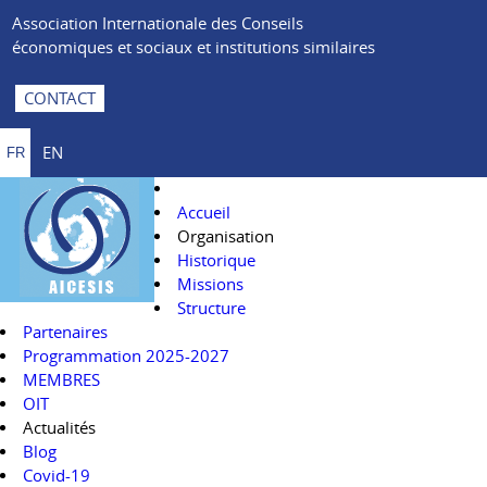
Association Internationale des Conseils
économiques et sociaux et institutions similaires
CONTACT
EN
FR
Accueil
Organisation
Historique
Missions
Structure
Partenaires
Programmation 2025-2027
MEMBRES
OIT
Actualités
Blog
Covid-19