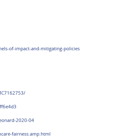
els-of-impact-and-mitigating-policies
PMC7162753/
ff6e4d3
-leonard-2020-04
care-fairness.amp.html