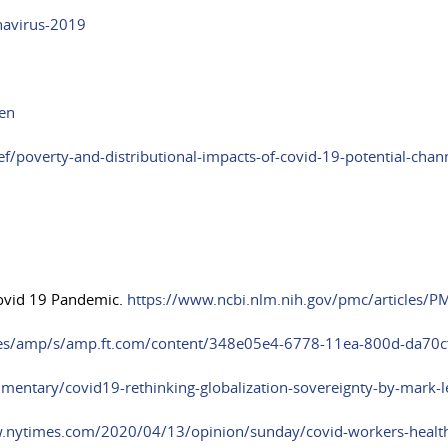
navirus-2019
_en
/poverty-and-distributional-impacts-of-covid-19-potential-chann
Covid 19 Pandemic.
https://www.ncbi.nlm.nih.gov/pmc/articles/
.es/amp/s/amp.ft.com/content/348e05e4-6778-11ea-800d-da70c
mmentary/covid19-rethinking-globalization-sovereignty-by-mark
.nytimes.com/2020/04/13/opinion/sunday/covid-workers-health