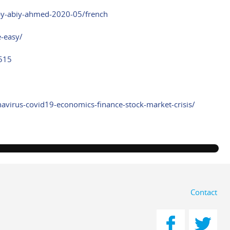
-by-abiy-ahmed-2020-05/french
e-easy/
2515
irus-covid19-economics-finance-stock-market-crisis/
Contact