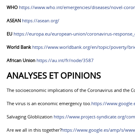
WHO
https://www.who.int/emergencies/diseases/novel-coro
ASEAN
https://asean.org/
EU
https://europa.eu/european-union/coronavirus-response
World Bank
https://www.worldbank.org/en/topic/poverty/brief
African Union
https://au.int/fr/node/3587
ANALYSES ET OPINIONS
The socioeconomic implications of the Coronavirus and the 
The virus is an economic emergency too.
https://www.google
Salvaging Globlization
https://www.project-syndicate.org/co
Are we all in this together?
https://www.google.es/amp/s/www