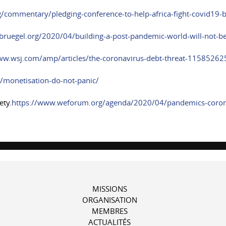
rg/commentary/pledging-conference-to-help-africa-fight-covid19
bruegel.org/2020/04/building-a-post-pandemic-world-will-not-b
w.wsj.com/amp/articles/the-coronavirus-debt-threat-1158526
/monetisation-do-not-panic/
ety.
https://www.weforum.org/agenda/2020/04/pandemics-coronav
MISSIONS
ORGANISATION
MEMBRES
ACTUALITÉS