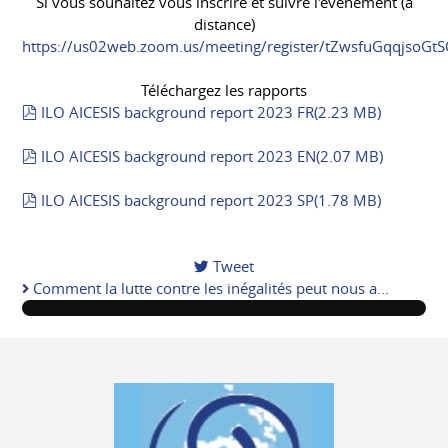
Si vous souhaitez vous inscrire et suivre l'événement (à
distance)
https://us02web.zoom.us/meeting/register/tZwsfuGqqjso
Téléchargez les rapports
pdf
ILO AICESIS background report 2023 FR
(
2.23 MB
)
pdf
ILO AICESIS background report 2023 EN
(
2.07 MB
)
pdf
ILO AICESIS background report 2023 SP
(
1.78 MB
)
Tweet
pinterest
Comment la lutte contre les inégalités peut nous a...