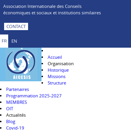
Association Internationale des Conseils
économiques et sociaux et institutions similaires
CONTACT
EN
FR
Accueil
Organisation
Historique
Missions
Structure
Partenaires
Programmation 2025-2027
MEMBRES
OIT
Actualités
Blog
Covid-19