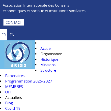
Association Internationale des Conseils
économiques et sociaux et institutions similaires
CONTACT
EN
FR
Accueil
Organisation
Historique
Missions
Structure
Partenaires
Programmation 2025-2027
MEMBRES
OIT
Actualités
Blog
Covid-19