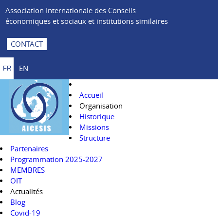
Association Internationale des Conseils
économiques et sociaux et institutions similaires
CONTACT
EN
FR
Accueil
Organisation
Historique
Missions
Structure
Partenaires
Programmation 2025-2027
MEMBRES
OIT
Actualités
Blog
Covid-19