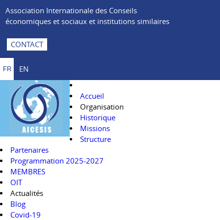
Association Internationale des Conseils
économiques et sociaux et institutions similaires
CONTACT
EN
FR
Accueil
Organisation
Historique
Missions
Structure
Partenaires
Programmation 2025-2027
MEMBRES
OIT
Actualités
Blog
Covid-19