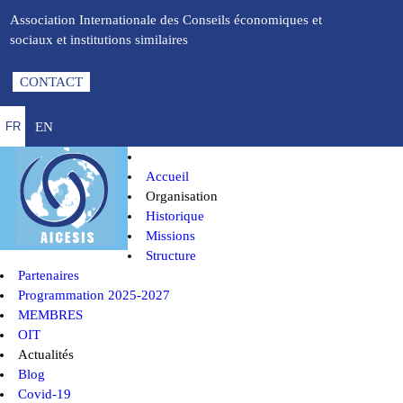
Association Internationale des Conseils économiques et
sociaux et institutions similaires
CONTACT
EN
FR
Accueil
Organisation
Historique
Missions
Structure
Partenaires
Programmation 2025-2027
MEMBRES
OIT
Actualités
Blog
Covid-19