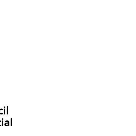
il
ial