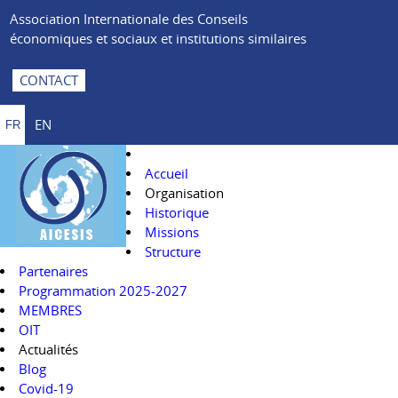
Association Internationale des Conseils
économiques et sociaux et institutions similaires
CONTACT
EN
FR
Accueil
Organisation
Historique
Missions
Structure
Partenaires
Programmation 2025-2027
MEMBRES
OIT
Actualités
Blog
Covid-19