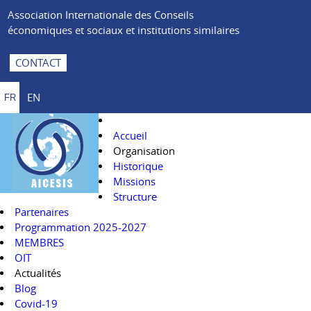
Association Internationale des Conseils
économiques et sociaux et institutions similaires
CONTACT
EN
FR
Accueil
Organisation
Historique
Missions
Structure
Partenaires
Programmation 2025-2027
MEMBRES
OIT
Actualités
Blog
Covid-19