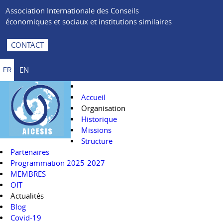
Association Internationale des Conseils
économiques et sociaux et institutions similaires
CONTACT
EN
FR
Accueil
Organisation
Historique
Missions
Structure
Partenaires
Programmation 2025-2027
MEMBRES
OIT
Actualités
Blog
Covid-19