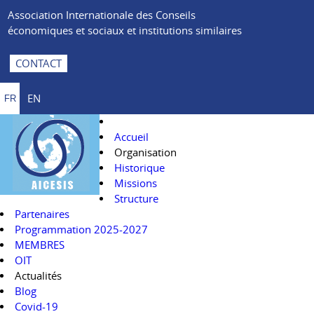
Association Internationale des Conseils
économiques et sociaux et institutions similaires
CONTACT
EN
FR
Accueil
Organisation
Historique
Missions
Structure
Partenaires
Programmation 2025-2027
MEMBRES
OIT
Actualités
Blog
Covid-19