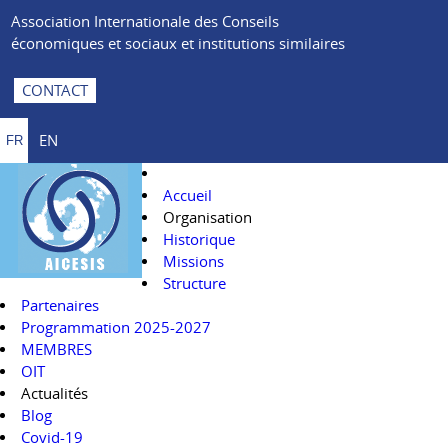
Association Internationale des Conseils
économiques et sociaux et institutions similaires
CONTACT
EN
FR
Accueil
Organisation
Historique
Missions
Structure
Partenaires
Programmation 2025-2027
MEMBRES
OIT
Actualités
Blog
Covid-19