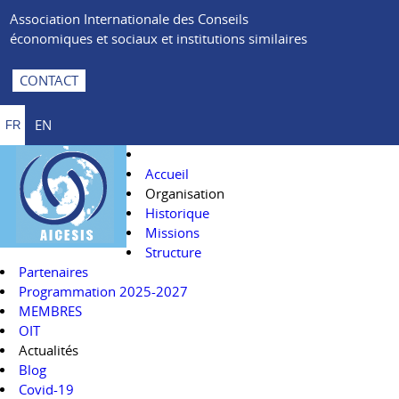
Association Internationale des Conseils
économiques et sociaux et institutions similaires
CONTACT
EN
FR
Accueil
Organisation
Historique
Missions
Structure
Partenaires
Programmation 2025-2027
MEMBRES
OIT
Actualités
Blog
Covid-19