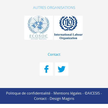
AUTRES ORGANISATIONS
Contact
Politique de confidentialité
-
Mentions légales
- ©AICESIS -
Contact
-
Design Magiris