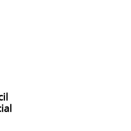
il
ial