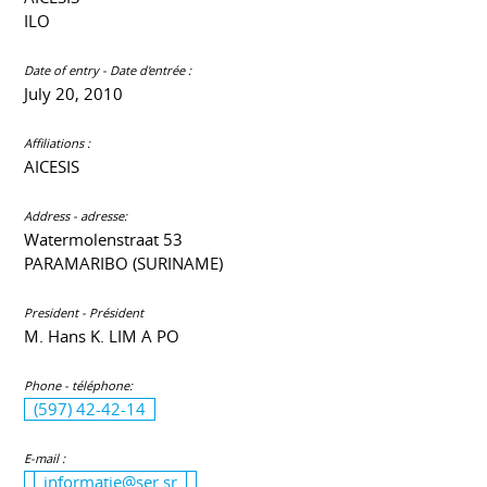
ILO
Date of entry - Date d'entrée :
July 20, 2010
Affiliations :
AICESIS
Address - adresse:
Watermolenstraat 53
PARAMARIBO (SURINAME)
President - Président
M. Hans K. LIM A PO
Phone - téléphone:
(597) 42-42-14
E-mail :
informatie@ser.sr