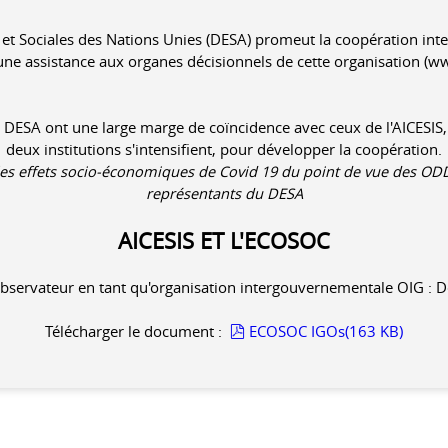
t Sociales des Nations Unies (DESA) promeut la coopération int
une assistance aux organes décisionnels de cette organisation (w
u DESA ont une large marge de coïncidence avec ceux de l'AICESIS, e
deux institutions s'intensifient, pour développer la coopération.
es effets socio-économiques de Covid 19 du point de vue des ODD a
représentants du DESA
AICESIS ET L'ECOSOC
'observateur en tant qu'organisation intergouvernementale OIG :
pdf
Télécharger le document :
ECOSOC IGOs
(
163 KB
)