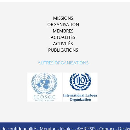
MISSIONS
ORGANISATION
MEMBRES
ACTUALITÉS
ACTIVITÉS
PUBLICATIONS
AUTRES ORGANISATIONS
 de confidentialité
-
Mentions légales
- ©AICESIS -
Contact
-
Desig