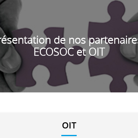
résentation de nos partenaires
ECOSOC et OIT
OIT