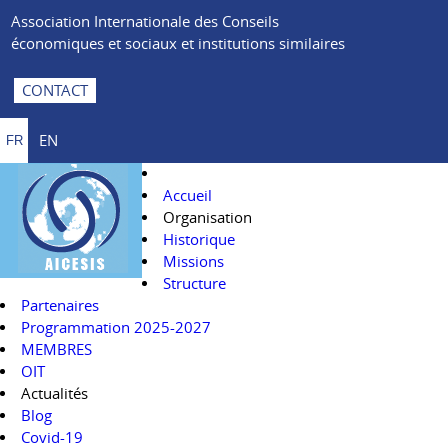
Association Internationale des Conseils
économiques et sociaux et institutions similaires
CONTACT
EN
FR
Accueil
Organisation
Historique
Missions
Structure
Partenaires
Programmation 2025-2027
MEMBRES
OIT
Actualités
Blog
Covid-19