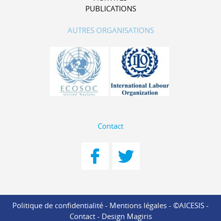
PUBLICATIONS
AUTRES ORGANISATIONS
Contact
Politique de confidentialité
-
Mentions légales
- ©AICESIS -
Contact
-
Design Magiris