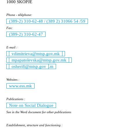
1000 SKOPJE
Phone - téléphone:
(389-2) 310-62-48 / (389 2) 31066 54 /59
Fax:
(389-2) 310-62-47
E-mail :
vdimitrieva@mtsp.gov.mk
mpapatolevska@mtsp.gov.mk
osherifi@mtsp.gov
.m
Websites :
www.ess.mk
Publications :
Note on Social Dialogue
See in the Word document for other publications
Establishment, structure and functioning :