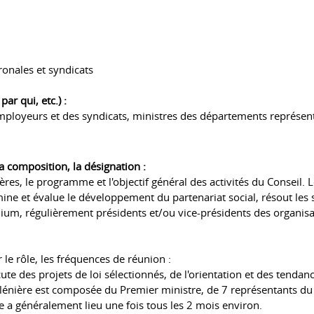
onales et syndicats
r qui, etc.) :
mployeurs et des syndicats, ministres des départements représen
la composition, la désignation :
ières, le programme et l'objectif général des activités du Conseil
ne et évalue le développement du partenariat social, résout les si
, régulièrement présidents et/ou vice-présidents des organisati
 le rôle, les fréquences de réunion :
scute des projets de loi sélectionnés, de l'orientation et des ten
plénière est composée du Premier ministre, de 7 représentants du
 a généralement lieu une fois tous les 2 mois environ.