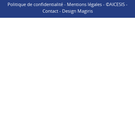
Politique de confidentialité
-
Mentions légales
- ©AICESIS -
Contact
-
Design Magiris