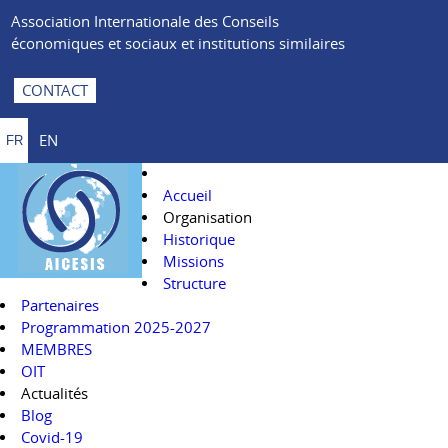
Association Internationale des Conseils
économiques et sociaux et institutions similaires
CONTACT
EN
FR
Accueil
Organisation
Historique
Missions
Structure
Partenaires
Programmation 2025-2027
MEMBRES
OIT
Actualités
Blog
Covid-19