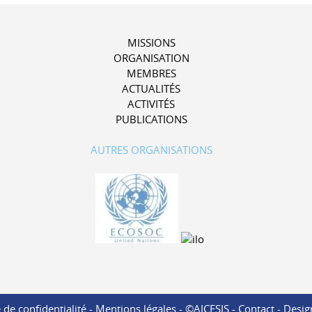
MISSIONS
ORGANISATION
MEMBRES
ACTUALITÉS
ACTIVITÉS
PUBLICATIONS
AUTRES ORGANISATIONS
 de confidentialité
-
Mentions légales
- ©AICESIS -
Contact
-
Desig