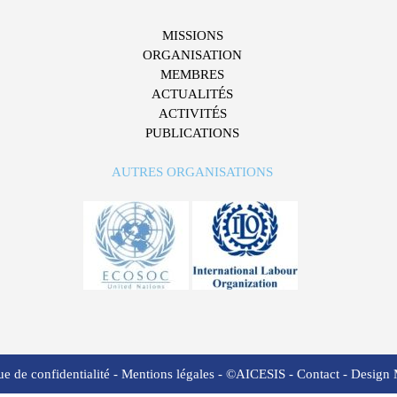
MISSIONS
ORGANISATION
MEMBRES
ACTUALITÉS
ACTIVITÉS
PUBLICATIONS
AUTRES ORGANISATIONS
ue de confidentialité
-
Mentions légales
- ©AICESIS -
Contact
-
Design 